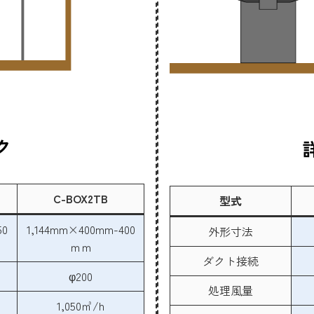
ク
C-BOX2TB
型式
50
1,144mm×400mm-400
外形寸法
ｍｍ
ダクト接続
φ200
処理風量
1,050㎥/h