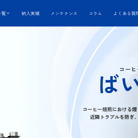
一覧
納入実績
メンテナンス
コラム
よくある質
コーヒ
ば
コーヒー焙煎における煙
近隣トラブルを防ぎ