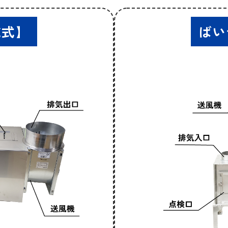
乾式】
ばい