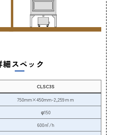
詳細スペック
CLSC3S
750mm×450mm-2,259ｍｍ
φ150
600㎥/h