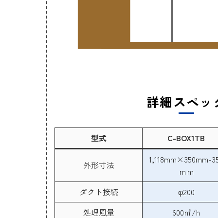
詳細スペッ
型式
C-BOX1TB
1,118mm×350mm-3
外形寸法
ｍｍ
ダクト接続
φ200
処理風量
600㎥/h