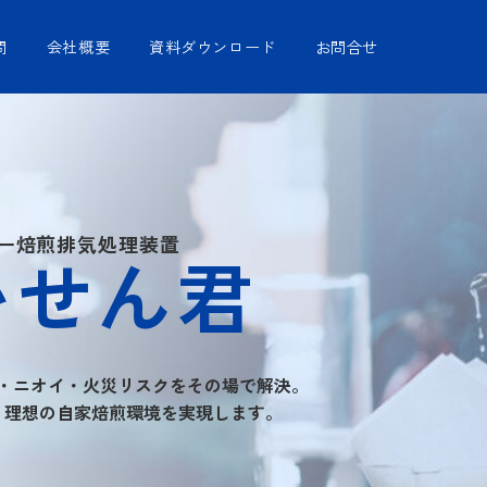
問
会社概要
資料ダウンロード
お問合せ
ー焙煎排気処理装置
いせん君
・ニオイ・火災リスクをその場で解決。
、理想の自家焙煎環境を実現します。