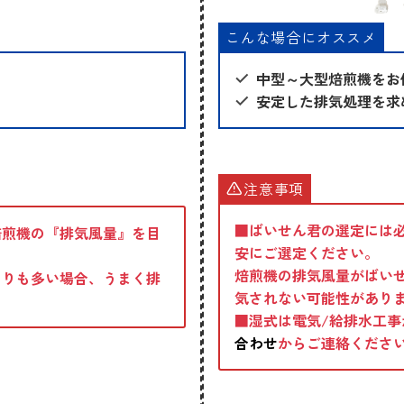
こんな場合にオススメ
中型～大型焙煎機をお
安定した排気処理を求
注意事項
■ばいせん君の選定には
焙煎機の『排気風量』を目
安にご選定ください。
焙煎機の排気風量がばい
よりも多い場合、うまく排
気されない可能性があり
■
湿式は電気/給排水工
合わせ
からご連絡くださ