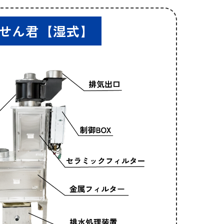
せん君【湿式】