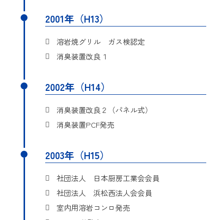
排出した空気を取り込み、
発明の名称
調理用排気装置
く、ダクト内への油分流入
目的
目的
臭い成分となる油分や粉塵
2001年（H13）
を防いだ排煙フードに関す
本発明は、機構的に排気気
を取除き浄化させる機能が
るものである。
流を縮流加速し、
ある。
溶岩焼グリル ガス検認定
その遠心力によって排気中
詳細
登録実用新案第3100568号
消臭装置改良１
意匠登録第１２５５９０２
目的
に含まれる油脂及び塵埃等
詳細
号
を分離除去する
考案の名称
調理用排気装置
調理用排気装置に関するも
2002年（H14）
本考案は、調理器具からの
意匠に係る物品
カウンター用排気装置
のである。
排煙を取り込み、油分及び
消臭装置改良２（パネル式）
本物品は、横引き吸引ダク
詳細
特許第7109819号
目的
臭気を取除き排出する為の
消臭装置PCF発売
ト、吸引カバー、縦引き吸
排気装置に関するものであ
引ダクト、チャンバーから
発明の名称
調理用空気清浄機
る。
なるカウンター用の排気装
2003年（H15）
本発明は、調理排気を屋外
詳細
登録実用新案第3130972号
置であり、使用状態を示す
に設けた清浄装置部で清浄
目的
参考図に示されるように、
社団法人 日本厨房工業会会員
し、
汚油処理を施した排気型焼
上部チャンバーより繋いだ
目的
考案の名称
社団法人 浜松西法人会会員
清浄化された空気を室内に
物器
ダクトから送風機へ配管
循環させる空気清浄機に係
室内用溶岩コンロ発売
し、カウンターからの調理
本考案は、調理によって排
る。