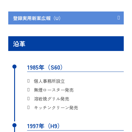
意匠に係る物品
厨房用排気装置
この発明は、油脂補足性能
を高めると共に、器具の圧
登録実用新案広報（U）
本物品は、厨房からの排煙
力損失の低下を図る為、
を取り込み、吸込み口のバ
目的
バッフルの羽根にスリット
無煙調理テーブルの為の着
ッフルフィルター及び、内
考案の名称
等の穴を開けて組み立てた
脱可能な吸引装置
部に取り付けた噴霧ノズル
沿革
目的
グリスフィルターに関する
からの水の噴霧と内部構造
この考案は、加熱調理器を
ものである。
により、空気から油分を取
内蔵した調理テーブルを、
除き、排出する厨房用排気
特許電子図書館：特許公開2
目的
無煙化する為の着脱可能な
1985年（S60）
詳細
装置である。
003-010615
吸引装置に関するものであ
る。
個人事務所設立
意匠登録第１２５２５８８
詳細
発明の名称
汚空気の洗浄方法
号
無煙ロースター発売
詳細
登録実用新案第3085000号
この発明は、汚れた空気と
溶岩焼グリル発売
意匠に係る物品
グリスフィルター
水とを混合させ、油分や塵
考案の名称
天蓋用レンジフィルター
キッチンクリーン発売
埃等の汚れを水に取り込む
本物品は、排気中の油脂及
目的
この考案は、油分を含んだ
ことにより
び粉塵等を排気ダクトに入
1997年（H9）
空気を水と混合させ、油分
目的
汚れた空気を洗浄する方法
る前に分離除去するグリス
を水に取り込み、さらにグ