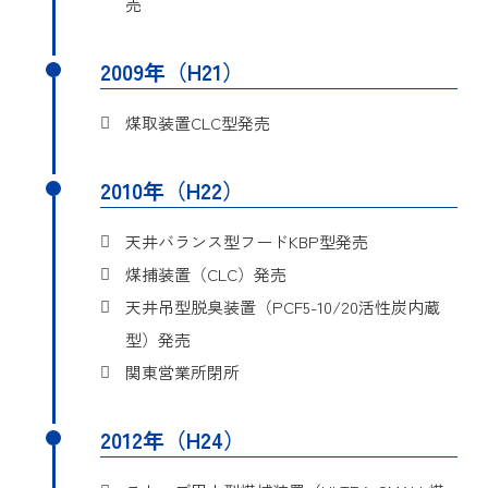
売
本考案は、蒸気発生源から
排出される蒸気を取り込
み、蒸気の一部を復水させ
2009年（H21）
目的
る空間を設け、排出する蒸
気の量を減少させる蒸気処
煤取装置CLC型発売
理装置に関する。
詳細
実用新案登録第3171574号
2010年（H22）
考案の名称
天井点検口用給気口
天井バランス型フードKBP型発売
煤捕装置（CLC）発売
本考案は、天井点検口に取
天井吊型脱臭装置（PCF5-10/20活性炭内蔵
付けることにより、設置を
容易にするとともに、室外
型）発売
の新鮮空気が天井内を経由
関東営業所閉所
して天井面より室内に取り
目的
入れる際に発生するドラフ
2012年（H24）
トを防止して、穏やかな給
気を行う為の天井点検口用