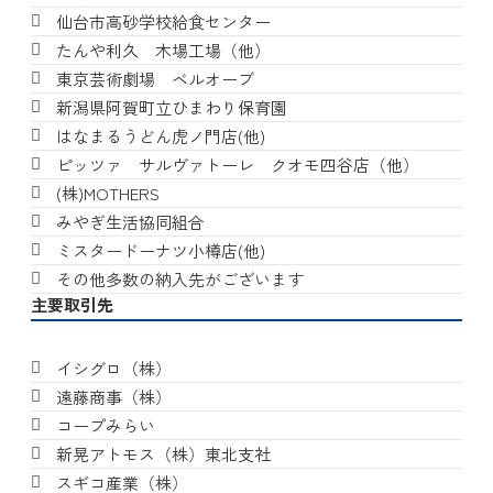
仙台市高砂学校給食センター
たんや利久 木場工場（他）
東京芸術劇場 ベルオーブ
新潟県阿賀町立ひまわり保育園
はなまるうどん虎ノ門店(他)
ピッツァ サルヴァトーレ クオモ四谷店（他）
(株)MOTHERS
みやぎ生活協同組合
ミスタードーナツ小樽店(他)
その他多数の納入先がございます
主要取引先
イシグロ（株）
遠藤商事（株）
コープみらい
新晃アトモス（株）東北支社
スギコ産業（株）