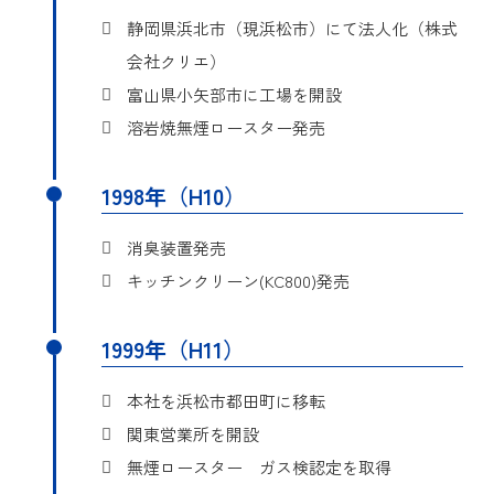
に関するものである。
フィルターである。
目的
リースフィルターにより、
静岡県浜北市（現浜松市）にて法人化（株式
特許電子図書館：特許公開2
残った油分を捕集して、空
会社クリエ）
意匠登録第１２５２５８９
詳細
詳細
003-024734
気を清浄する装置に関する
号
富山県小矢部市に工場を開設
ものである。
溶岩焼無煙ロースター発売
排気装置オイルフィルター
意匠に係る物品
排煙消臭機
発明の名称
詳細
登録実用新案第3092099号
の取付け方向
本物品は室内から強制的に
1998年（H10）
この発明は、排気装置によ
考案の名称
排煙消臭機
排出した空気を取り込み、
って引き起こされる焼きム
目的
臭い成分となる油分や粉塵
消臭装置発売
この考案は、臭いの成分と
ラを、吸引方向を
を取除き浄化させる機能が
なる油分や不純物を水とフ
キッチンクリーン(KC800)発売
目的
変えることによって改善す
目的
ある。
ィルターによって取り除く
る為の
機器に関するものである。
意匠登録第１２５５５５１
オイルフィルターの取付け
1999年（H11）
詳細
号
方向に関するものである。
詳細
登録実用新案第3099125号
本社を浜松市都田町に移転
特許電子図書館：特許公開2
意匠に係る物品
排煙消臭機
詳細
考案の名称
排煙フード
関東営業所を開設
000-262822
無煙ロースター ガス検認定を取得
本物品は室内から強制的に
この考案は、排煙効率が高