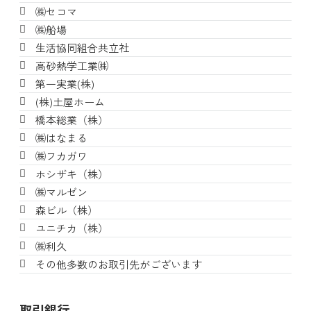
㈱セコマ
㈱船場
生活協同組合共立社
高砂熱学工業㈱
第一実業(株)
(株)土屋ホーム
橋本総業（株）
㈱はなまる
㈱フカガワ
ホシザキ（株）
㈱マルゼン
森ビル（株）
ユニチカ（株）
㈱利久
その他多数のお取引先がございます
取引銀行