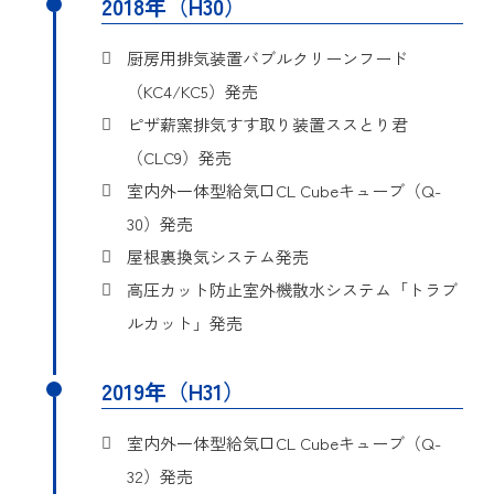
2018年（H30）
流を縮流加速し、その遠心
力によって排気中に含まれ
目的
厨房用排気装置バブルクリーンフード
る油脂及び塵埃等を分離除
去する調理用排気装置に関
（KC4/KC5）発売
するものである。
ピザ薪窯排気すす取り装置ススとり君
（CLC9）発売
詳細
実用新案登録第3220039号
室内外一体型給気口CL Cubeキューブ（Q-
考案の名称
排気ダクト
30）発売
屋根裏換気システム発売
この考案は、サイクロン効
果を利用して、集塵機能を
高圧カット防止室外機散水システム「トラブ
目的
充分に発揮することができ
ルカット」発売
る排気ダクトに関する。
詳細
実用新案登録第3222436号
2019年（H31）
考案の名称
ロストル
室内外一体型給気口CL Cubeキューブ（Q-
32）発売
本考案は、主に業務用加熱