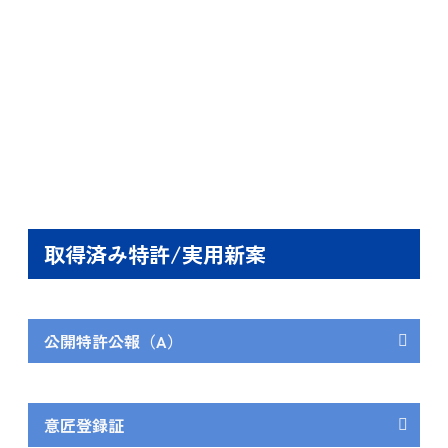
取得済み特許/実用新案
公開特許公報（A）
バッフルフィルターとスリ
発明の名称
ットフィルターの性能を併
意匠登録証
せたグリスフィルター