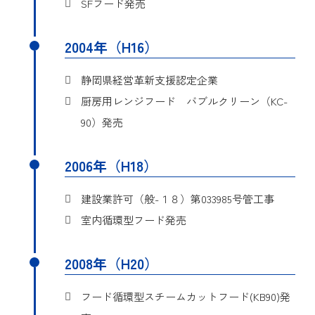
SFフード発売
煙を、室外へ強制排気する
気型焼物器に溜まった汚油
目的
ものである。
詳細
特許第7622999号
を本体外部に排出させる構
2004年（H16）
造の焼物器に関する。
意匠登録第１３１０８８４
詳細
号
詳細
実用新案登録第3145780号
静岡県経営革新支援認定企業
厨房用レンジフード バブルクリーン（KC-
考案の名称
ガスコンロ用遮熱筒
90）発売
本考案は、寸胴鍋等の調理
に使用するガスコンロの燃
2006年（H18）
焼時に、鍋周辺に排出され
目的
る高温の排気ガスを遮断す
建設業許可（般-１８）第033985号管工事
る遮熱筒に関するものであ
室内循環型フード発売
る。
詳細
実用新案登録第3162362号
2008年（H20）
考案の名称
蒸気処理装置
フード循環型スチームカットフード(KB90)発