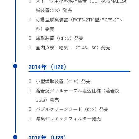
ストーブ用小型煤捕装置（ULTRA-SMALL煤
給気口に関するものであ
捕装置CLS）発売
る。
可動型脱臭装置（PCF5-2TM型/PCF5-2TN
詳細
実用新案登録第3186057号
型）発売
煤取装置（CLC7）発売
考案の名称
希釈排気口
室内点検口給気口（T-45、60）発売
本考案は、強制排気口にお
いて、汚空気を希釈して排
目的
2014年（H26）
気する希釈排気口に関す
る。
小型煤取装置（CLS）発売
詳細
実用新案登録第3201404号
溶岩焼グリルテーブル埋込仕様（溶岩焼
BBQ）発売
考案の名称
給気フード
バブルクリーンフード（KC3）発売
本考案は、本体内部で外気
減臭セラミックフィルター発売
温度を加熱して、容易に取
目的
り付けることができる給気
2016年（H28）
フードに関する。