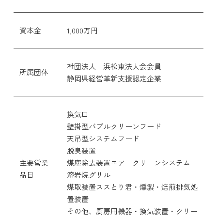
資本金
1,000万円
社団法人 浜松東法人会会員
所属団体
静岡県経営革新支援認定企業
換気口
壁掛型バブルクリーンフード
天吊型システムフード
脱臭装置
主要営業
煤塵除去装置エアークリーンシステム
品目
溶岩焼グリル
煤取装置ススとり君・燻製・焙煎排気処
置装置
その他、厨房用機器・換気装置・クリー