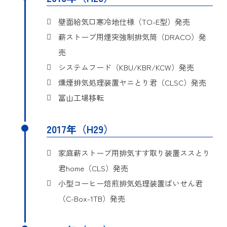
詳細
実用新案登録第3202518号
壁面給気口寒冷地仕様（TO-E型）発売
薪ストーブ用煙突強制排気筒（DRACO）発
気化熱を利用してエアコン
売
考案の名称
の室外機の停止を防止する
システムフード（KBU/KBR/KCW）発売
方法
燻煙排気処理装置ヤニとり君（CLSC）発売
この考案は、エアコンの室
冨山工場移転
内機から排出されるドレン
水を再利用して、外気温度
目的
の上昇による室外機の停止
2017年（H29）
を防止する方法に関するも
のである。
家庭薪ストーブ用排気すす取り装置ススとり
君home（CLS）発売
詳細
実用新案登録第3207722号
小型コーヒー焙煎排気処理装置ばいせん君
考案の名称
調理用排気装置
（C-Box-1TB）発売
本考案は、機構的に排気気