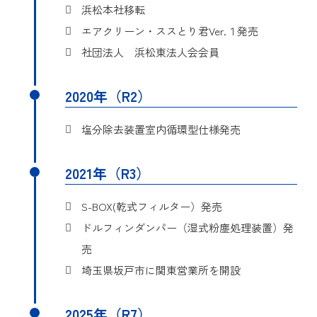
浜松本社移転
調理器及び当該調理器の外
目的
縁に設けたロストルに関す
エアクリーン・ススとり君Ver.１発売
る。
社団法人 浜松東法人会会員
詳細
実用新案登録第3224569号
2020年（R2）
塩分除去装置室内循環型仕様発売
2021年（R3）
S-BOX(乾式フィルター）発売
ドルフィンダンパー（湿式粉塵処理装置）発
売
埼玉県坂戸市に関東営業所を開設
2025年（R7）