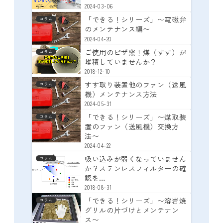
2024-03-06
「できる！シリーズ」〜電磁弁
コラム
のメンテナンス編〜
2024-04-20
ご使用のピザ窯！煤（すす）が
コラム
堆積していませんか？
2018-12-10
すす取り装置他のファン（送風
コラム
機）メンテナンス方法
2024-05-31
「できる！シリーズ」〜煤取装
コラム
置のファン（送風機）交換方
法〜
2024-04-22
吸い込みが弱くなっていません
コラム
か？ステンレスフィルターの確
認を…
2018-08-31
「できる！シリーズ」〜溶岩焼
コラム
グリルの片づけとメンテナン
ス〜