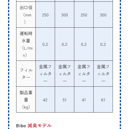
出口径
（mm
250
300
250
300
）
運転時
水量
0.2
0.2
0.2
0.2
（L/mi
n）
金属フ
金属フ
金属フ
金属フ
フィル
ィルタ
ィルタ
ィルタ
ィルタ
ター
ー
ー
ー
ー
製品重
量
42
51
41
61
（kg）
Bibo
減臭モデル