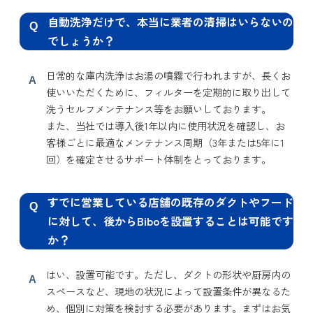
自動洗浄だけで、本当に業者の清掃はいらないの
Q
でしょうか？
日常的な庫内洗浄はお湯の噴霧で行われますが、長くお
A
使いいただくために、フィルターを定期的に取り出して
洗うセルフメンテナンス等をお願いしております。
また、当社では導入後1年以内に使用状況を確認し、お
客様ごとに最適なメンテナンス周期（3年または5年に1
回）を確定させるサポート体制をとっております。
すでに営業している店舗の既存のダクトやフード
Q
に対して、後からBiboを設置することは可能です
か？
はい、設置可能です。ただし、ダクトの形状や厨房内の
A
スペースなど、現地の状況によって設置条件が異なるた
め、個別に対策を検討する必要があります。まずはお気