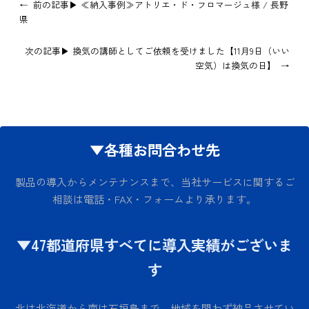
←
前の記事▶
≪納入事例≫アトリエ・ド・フロマージュ様 / 長野
県
次の記事▶
換気の講師としてご依頼を受けました【11月9日（いい
空気）は換気の日】
→
▼各種お問合わせ先
製品の導入からメンテナンスまで、当社サービスに関するご
相談は電話・FAX・フォームより承ります。
▼47都道府県すべてに導入実績がございま
す
北は北海道から南は石垣島まで、地域を問わず納品させてい