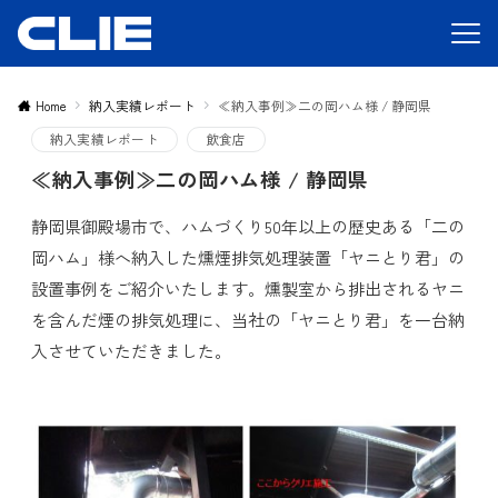
Home
納入実績レポート
≪納入事例≫二の岡ハム様 / 静岡県
納入実績レポート
飲食店
≪納入事例≫二の岡ハム様 / 静岡県
静岡県御殿場市で、ハムづくり50年以上の歴史ある「二の
岡ハム」様へ納入した燻煙排気処理装置「ヤニとり君」の
設置事例をご紹介いたします。燻製室から排出されるヤニ
を含んだ煙の排気処理に、当社の「ヤニとり君」を一台納
入させていただきました。