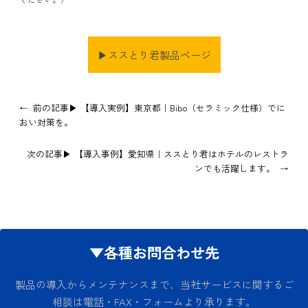
▶ススとり君製品ページ
←
前の記事▶
【導入実例】東京都｜Bibo（セラミック仕様）でに
おい対策を。
次の記事▶
【導入事例】愛知県｜ススとり君はホテルのレストラ
ンでも活躍します。
→
▼各種お問合わせ先
製品の導入からメンテナンスまで、当社サービスに関するご
相談は電話・FAX・フォームより承ります。