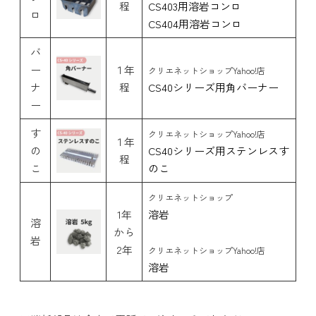
程
CS403用溶岩コンロ
ロ
CS404用溶岩コンロ
バ
ー
１年
クリエネットショップYahoo!店
ナ
程
CS40シリーズ用角バーナー
ー
す
クリエネットショップYahoo!店
１年
の
CS40シリーズ用ステンレスす
程
こ
のこ
クリエネットショップ
1年
溶岩
溶
から
岩
2年
クリエネットショップYahoo!店
溶岩