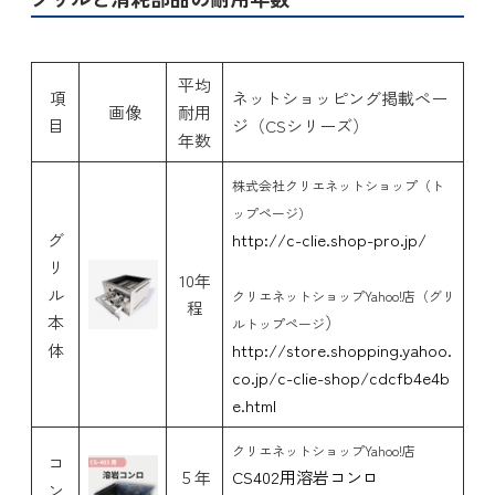
平均
項
ネットショッピング掲載ペー
画像
耐用
目
ジ（CSシリーズ）
年数
株式会社クリエネットショップ（ト
ップページ）
グ
http://c-clie.shop-pro.jp/
リ
10年
ル
クリエネットショップYahoo!店（グリ
程
本
）
ルトップページ
体
http://store.shopping.yahoo.
co.jp/c-clie-shop/cdcfb4e4b
e.html
クリエネットショップYahoo!店
コ
５年
CS402用溶岩コンロ
ン