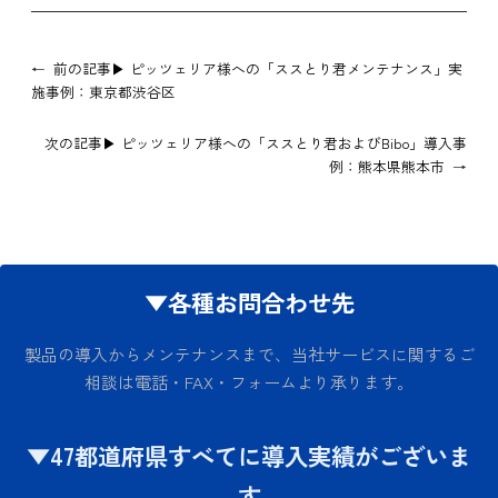
←
前の記事▶
ピッツェリア様への「ススとり君メンテナンス」実
施事例：東京都渋谷区
次の記事▶
ピッツェリア様への「ススとり君およびBibo」導入事
例：熊本県熊本市
→
▼各種お問合わせ先
製品の導入からメンテナンスまで、当社サービスに関するご
相談は電話・FAX・フォームより承ります。
▼47都道府県すべてに導入実績がございま
す