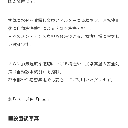
除去装置です。
排気に水分を噴霧し金属フィルターに吸着させ、運転停止
後に自動洗浄機能による内部を洗浄・排出。
日々のメンテナンス負担も軽減できる、飲食店様にやさし
い設計です。
さらに排気温度を適切に下げる構造や、異常高温の安全対
策（自動散水機能）も搭載。
都市部や住宅密集地でも安心してご利用いただけます。
製品ページ▶
『
Bibo
』
■設置後写真