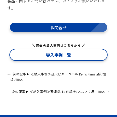
製品に関するお問い合わせは、以下よりお願いいたしま
す。
お問合せ
過去の導入事例はこちらから
導入事例一覧
←
前の記事▶
≪納入事例≫薪火ビストロバル Ken’s Familia様/富
山県/Bibo
次の記事▶
≪納入事例≫五燠堂様/京都府/ススとり君、Bibo
→