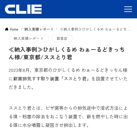
Home
納入実績レポート
≪納入事例≫ひがしくるめ わぁーるどきっちん様/東京都/ススとり君
納入実績レポート
飲食店
≪納入事例≫ひがしくるめ わぁーるどきっち
ん様/東京都/ススとり君
2023年8月、東京都のひがしくるめ わぁーるどきっちん様
に
薪窯排気すす取り装置「ススとり君」
を設置させていた
だきました。
ススとり君とは、ピザ窯等からの排気途中で湿式方法によ
る煤・粉塵の除去をおこなう装置で、薪を燃やした時に出
る煤に水分噴霧し凝固させ排出します。