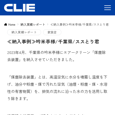
Home
納入実績レポート
≪納入事例≫吟米亭様/千葉県/ススとり君
納入実績レポート
飲食店
≪納入事例≫吟米亭様/千葉県/ススとり君
2023年4月、千葉県の吟米亭様にエアークリーン「煤塵除
去装置」を納入させていただきました。
「煤塵除去装置」とは、高温空気に水分を噴霧し温度を下
げ、油分や粉塵・煤で汚れた空気（油煙・粉塵・煤・水溶
性の有害物質）を、排気の流れに沿った水の力を活用し取
り除きます。