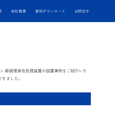
問
会社概要
資料ダウンロード
お問合せ
アクリーン 薪調理排気処理装置の設置事例をご紹介いた
だきました。