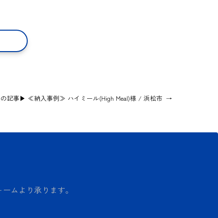
次の記事▶
≪納入事例≫ ハイミール(High Meal)様 / 浜松市
→
ォームより承ります。