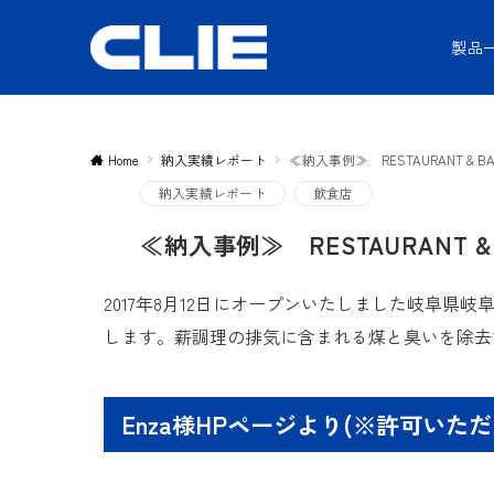
製品
Home
納入実績レポート
≪納入事例≫ RESTAURANT & BAR
納入実績レポート
飲食店
≪納入事例≫ RESTAURANT & 
2017年8月12日にオープンいたしました岐阜県岐阜
します。薪調理の排気に含まれる煤と臭いを除去
Enza様HPページより(※許可いた