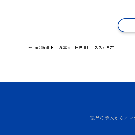
←
前の記事▶
「風薫る 白煙清し ススとり君」
製品の導入からメン