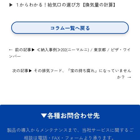
▶︎
１からわかる！給気口の選び方【換気量の計算】
コラム一覧へ戻る
←
前の記事▶
≪納入事例≫202(ニーマルニ) / 東京都 / ピザ・ワイ
ンバー
次の記事▶
その排気フード、「宝の持ち腐れ」になっていません
か？
→
▼各種お問合わせ先
製品の導入からメンテナンスまで、当社サービスに関するご
相談は電話・FAX・フォームより承ります。