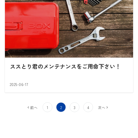
ススとり君のメンテナンスをご用命下さい！
2025-06-17
投
前へ
1
2
3
4
次へ
稿
の
ペ
ー